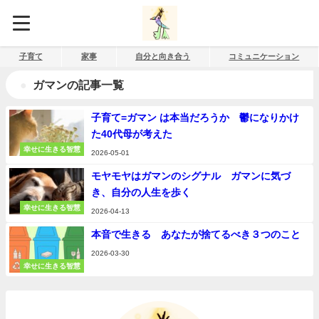
子育て
家事
自分と向き合う
コミュニケーション
ガマンの記事一覧
子育て=ガマン は本当だろうか 鬱になりかけ
た40代母が考えた
幸せに生きる智慧
2026-05-01
モヤモヤはガマンのシグナル ガマンに気づ
き、自分の人生を歩く
幸せに生きる智慧
2026-04-13
本音で生きる あなたが捨てるべき３つのこと
2026-03-30
幸せに生きる智慧