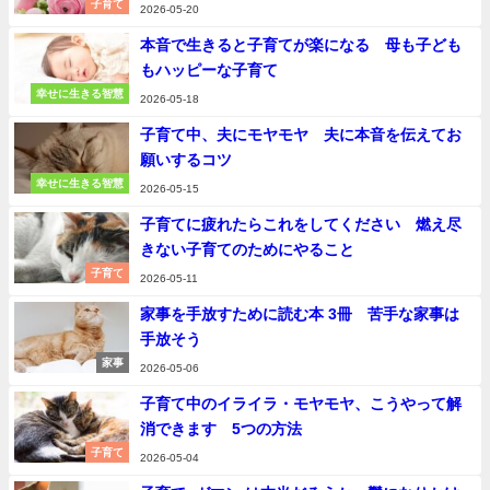
子育て
2026-05-20
本音で生きると子育てが楽になる 母も子ども
もハッピーな子育て
幸せに生きる智慧
2026-05-18
子育て中、夫にモヤモヤ 夫に本音を伝えてお
願いするコツ
幸せに生きる智慧
2026-05-15
子育てに疲れたらこれをしてください 燃え尽
きない子育てのためにやること
子育て
2026-05-11
家事を手放すために読む本 3冊 苦手な家事は
手放そう
家事
2026-05-06
子育て中のイライラ・モヤモヤ、こうやって解
消できます 5つの方法
子育て
2026-05-04