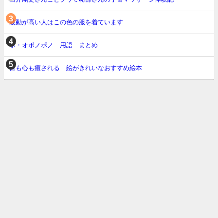
波動が高い人はこの色の服を着ています
ホ・オポノポノ 用語 まとめ
目も心も癒される 絵がきれいなおすすめ絵本
ホーム
運営者情報
お問い合わせ
プライバシーポリシー
Copyright2019-2026 Nao's note All Rights Reserved.