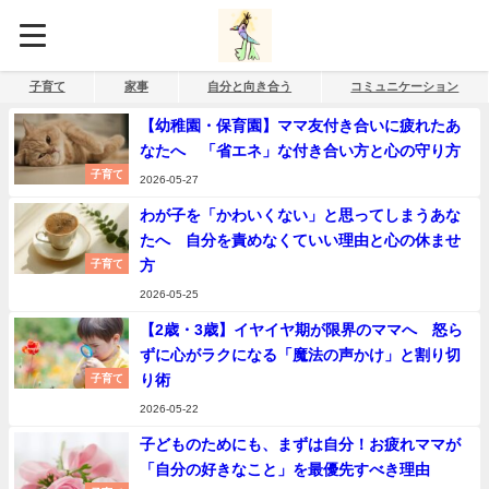
子育て
家事
自分と向き合う
コミュニケーション
【幼稚園・保育園】ママ友付き合いに疲れたあ
なたへ 「省エネ」な付き合い方と心の守り方
子育て
2026-05-27
わが子を「かわいくない」と思ってしまうあな
たへ 自分を責めなくていい理由と心の休ませ
方
子育て
2026-05-25
【2歳・3歳】イヤイヤ期が限界のママへ 怒ら
ずに心がラクになる「魔法の声かけ」と割り切
り術
子育て
2026-05-22
子どものためにも、まずは自分！お疲れママが
「自分の好きなこと」を最優先すべき理由