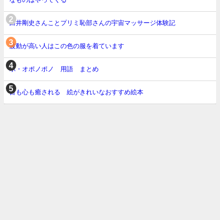
白井剛史さんことプリミ恥部さんの宇宙マッサージ体験記
波動が高い人はこの色の服を着ています
ホ・オポノポノ 用語 まとめ
目も心も癒される 絵がきれいなおすすめ絵本
ホーム
運営者情報
お問い合わせ
プライバシーポリシー
Copyright2019-2026 Nao's note All Rights Reserved.